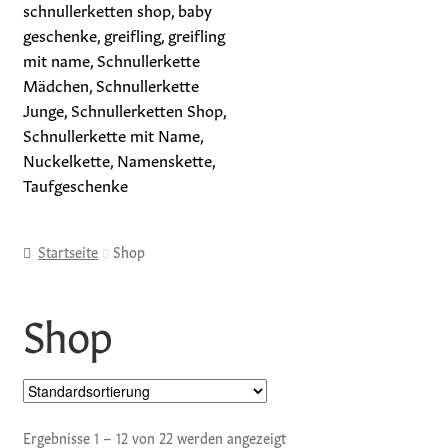
Home
Startseite
Shop
Greiflinge
Shop
Schnullerketten
Geschenksets
Holzprodukte
Ergebnisse 1 – 12 von 22 werden angezeigt