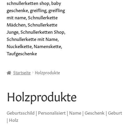
Home
Startseite
Holzprodukte
Greiflinge
Holzprodukte
Schnullerketten
Geschenksets
Geburtsschild | Personalisiert | Name | Geschenk | Geburt
| Holz
Holzprodukte