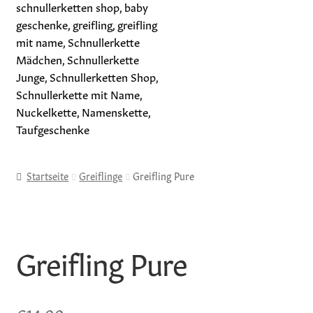
Home
Startseite
Greiflinge
Greifling Pure
Greiflinge
Schnullerketten
Greifling Pure
Geschenksets
Holzprodukte